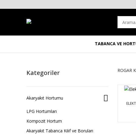
TABANCA VE HOR
Akaryakıt Tabanca Kılıf ve Boruları
ROGAR K
Kategoriler
Akaryakıt Hortumu
ELEK
LPG Hortumları
Kompozit Hortum
Akaryakıt Tabanca Kılıf ve Boruları